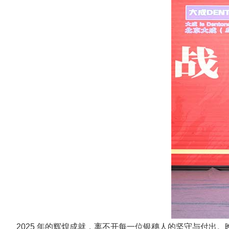
2025 年的辉煌成就，离不开每一位银穗人的坚守与付出。晚