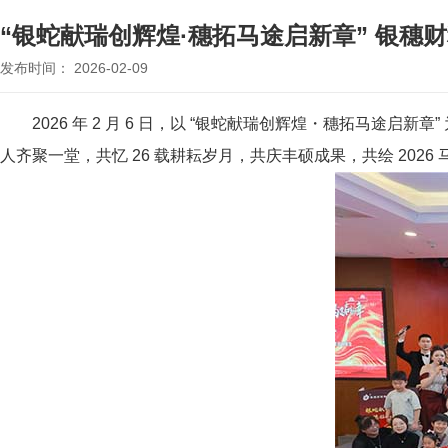
“银蛇献瑞创辉煌·穗拓马途启新章” 银穗财
发布时间： 2026-02-09
2026 年 2 月 6 日，以 “银蛇献瑞创辉煌・穗拓马
人齐聚一堂，共忆 26 载耕耘岁月，共庆丰硕成果，共绘 2026