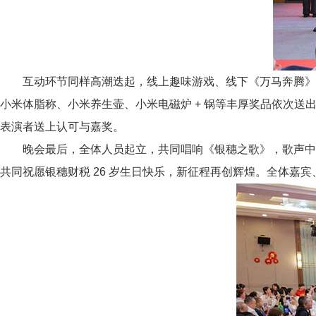
互动环节同样高潮迭起，线上趣味游戏、线下《万马奔腾》
小米体脂称、小米养生壶、小米电磁炉 + 锅等丰厚奖品依次
表演者送上认可与嘉奖。
晚会最后，全体人员起立，共同唱响《银穗之歌》，歌声中
共同祝愿银穗财税 26 岁生日快乐，新征程再创辉煌。全体嘉