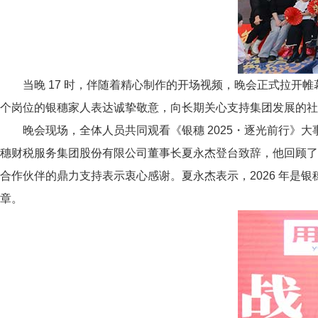
当晚 17 时，伴随着精心制作的开场视频，晚会正式拉
个岗位的银穗家人表达诚挚敬意，向长期关心支持集团发展的社
晚会现场，全体人员共同观看《银穗 2025・逐光前行》
穗财税服务集团股份有限公司董事长夏永杰登台致辞，他回顾了集
合作伙伴的鼎力支持表示衷心感谢。夏永杰表示，2026 年是
章。