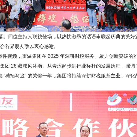
开帷幕。四位主持人联袂登场，以热忱激昂的话语串联起庆典的美
会各界朋友致以衷心感谢。
大事件视频，重温集团在 2025 年深耕财税服务、聚力创新突
团 26 载栉风沐雨、从青涩起步到行业标杆的发展历程，强调 
银穗 “穗拓马途” 的关键一年，集团将持续深耕财税服务主业，