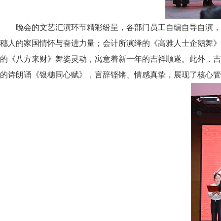
晚会的文艺汇演环节精彩纷呈，各部门员工自编自导自演，
穗人的家国情怀与奋进力量；会计所演绎的《高雅人士企鹅舞》
的《八方来财》舞姿灵动，寓意着新一年的吉祥顺遂。此外，吉
的诗朗诵《银穗同心赋》，言辞铿锵、情感真挚，展现了核心管