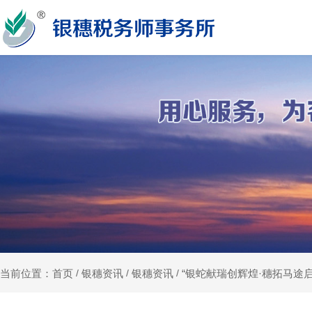
银穗资讯
银穗资讯
“银蛇献瑞创辉煌·穗拓马途启
当前位置：首页
/
/
/