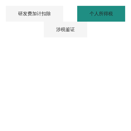
研发费加计扣除
个人所得税
涉税鉴证